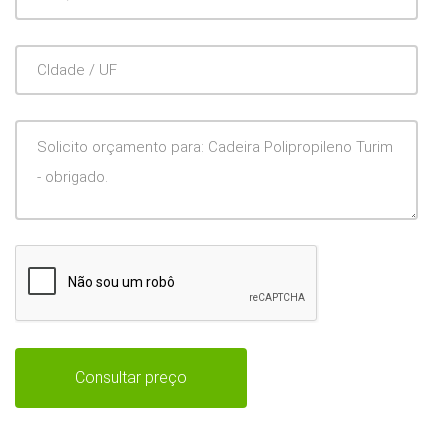
CIdade
/
UF
Mensagem
Consultar preço