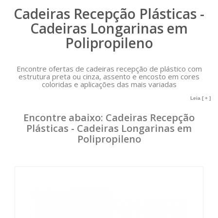
Cadeiras Recepção Plásticas -
Cadeiras Longarinas em
Polipropileno
Encontre ofertas de cadeiras recepção de plástico com
estrutura preta ou cinza, assento e encosto em cores
coloridas e aplicações das mais variadas
Nossa linha
cadeiras recepção plásticas
têm por
Leia [ + ]
característica permitir a acomodação de pessoas no
ambiente de recepção ou sala de espera, podem ser com e
Encontre abaixo: Cadeiras Recepção
sem braço.
Plásticas - Cadeiras Longarinas em
Comercializamos cadeiras longarinas em polipropileno com
Polipropileno
diferentes configurações, podendo ter 2, 3, 4 e 5 lugares.
Modelos de cadeiras recepção em polipropileno que podem
ser utilizados em recepção de clínicas, consultórios e
escritórios.
Conheça nossas ofertas de cadeiras para recepção em
polipropileno e opções de pagamento.
Entrega com frete grátis para São Paulo - Capital (Zona
Norte, leste, Oeste, Sul e centro) . Demais localidades,
consultar frete.