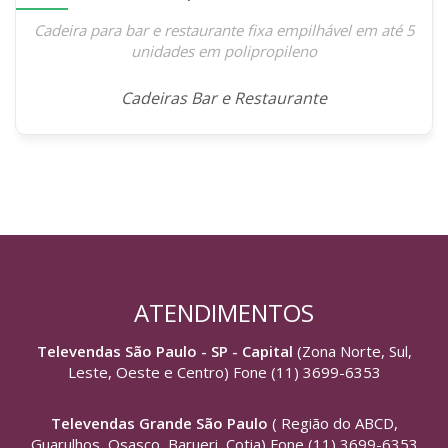
Cadeira para bar e restaurante fixa empilhável em até 5
unidades em polipropileno
Cadeiras Bar e Restaurante
ATENDIMENTOS
Televendas São Paulo - SP - Capital
(Zona Norte, Sul,
Leste, Oeste e Centro) Fone (11) 3699-6353
Televendas Grande São Paulo
( Região do ABCD,
Guarulhos, Osasco, Barueri, Cotia) Fone (11) 3699-6353